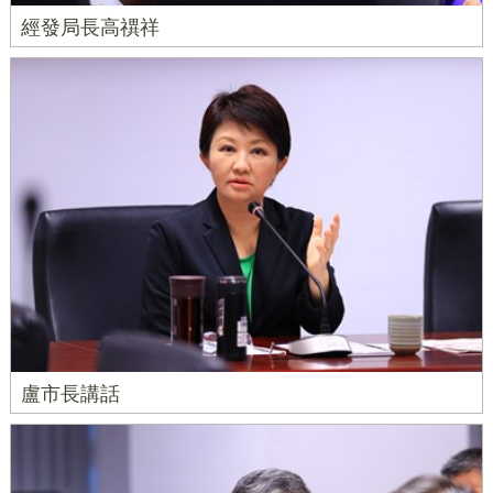
經發局長高禩祥
盧市長講話