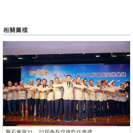
相關圖檔
磐石會第21、22屆會長交接監任典禮