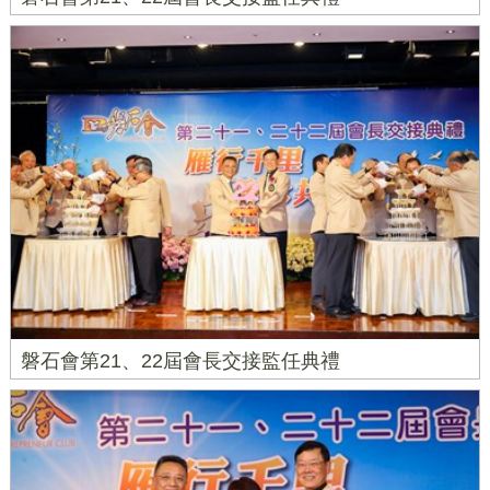
磐石會第21、22屆會長交接監任典禮