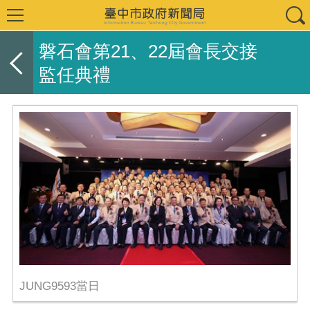
磐石會第21、22屆會長交接
監任典禮
JUNG9593當日