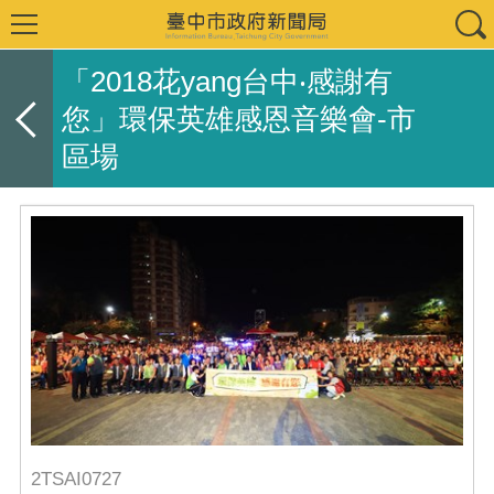
「2018花yang台中‧感謝有
您」環保英雄感恩音樂會-市
區場
2TSAI0727