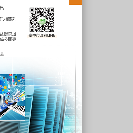
訊
訊相關列
益衝突迴
係公開專
區