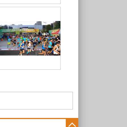
選手聚集在市府前廣場
21K起跑