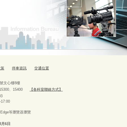
政策
停車資訊
交通位置
9號文心樓8樓
、15300、15400
【各科室聯絡方式】
10927303
-17:00
x、Edge等瀏覽器瀏覽
8月6日