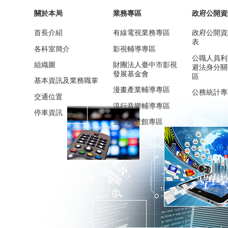
關於本局
業務專區
政府公開資
首長介紹
有線電視業務專區
政府公開資
表
各科室簡介
影視輔導專區
公職人員利
組織圖
財團法人臺中市影視
避法身分關
發展基金會
區
基本資訊及業務職掌
漫畫產業輔導專區
公務統計專
交通位置
流行音樂輔導專區
停車資訊
臺中願景館專區