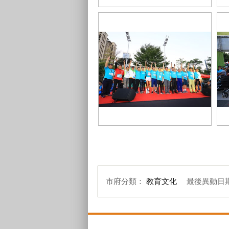
42K全馬起跑
民
鳴槍儀式
家
市府分類：
教育文化
最後異動日
:::