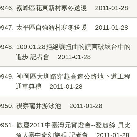
0946
霧峰區花東新村寒冬送暖
2011-01-28
0947
太平區自強新村寒冬送暖
2011-01-28
0948
100.01.28拒絕讓扭曲的謊言破壞台中的
進步 記者會
2011-01-28
0949
神岡區大圳路穿越高速公路地下道工程
通車典禮
2011-01-28
0950
視察龍井游泳池
2011-01-28
0951
歡慶2011中臺灣元宵燈會--愛麗絲 貝比
兔大臺中奇幻旅程 記者會
2011-01-28