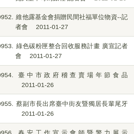
0952
維他露基金會捐贈民間社福單位物資--記
者會
2011-01-27
0953
綠色碳粉匣整合回收服務計畫 廣宣記者
會
2011-01-27
0954
臺中市政府稽查賣場年節食品
2011-01-26
0955
蔡副市長出席臺中街友暨獨居長輩尾牙
2011-01-26
0956
春安工作宣示會師暨警力展示