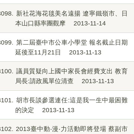
8098
新社花海花毯美名遠揚 遼寧鐵嶺市、日
本山口縣率團觀摩
2013-11-14
8099
第二屆臺中市公車小學堂 報名截止日期
延後至11月21日
2013-11-13
8100
議員質疑向上國中家長會經費支出 教育
局長:請政風單位清查
2013-11-13
8101
胡市長談參選連任:這是我一生中最困難
的決定
2013-11-13
8102
2013臺中動‧漫‧力活動即將登場 蔡副市