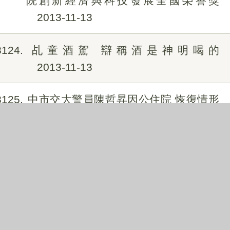
院創新經濟與科技發展全國榮譽獎
2013-11-13
8124
乩童酒駕 辯稱酒是神明喝的
2013-11-13
8125
中市交大警員陳哲昇因公住院 恢復情形
良好
2013-11-13
8126
出遊車輪卡爛泥 民眾員警協力救
2013-11-13
8127
違建檢舉十一次才拆？ 胡市長澄清事實
上已多次稽查 若有失職將究責