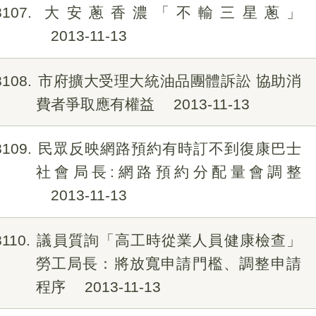
8107
大安蔥香濃「不輸三星蔥」
2013-11-13
8108
市府擴大受理大統油品團體訴訟 協助消
費者爭取應有權益
2013-11-13
8109
民眾反映網路預約有時訂不到復康巴士
社會局長:網路預約分配量會調整
2013-11-13
8110
議員質詢「高工時從業人員健康檢查」
勞工局長：將放寬申請門檻、調整申請
程序
2013-11-13