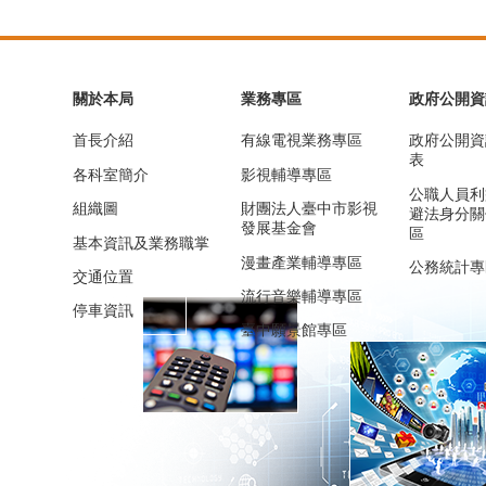
關於本局
業務專區
政府公開資
首長介紹
有線電視業務專區
政府公開資
表
各科室簡介
影視輔導專區
公職人員利
組織圖
財團法人臺中市影視
避法身分關
發展基金會
區
基本資訊及業務職掌
漫畫產業輔導專區
公務統計專
交通位置
流行音樂輔導專區
停車資訊
臺中願景館專區