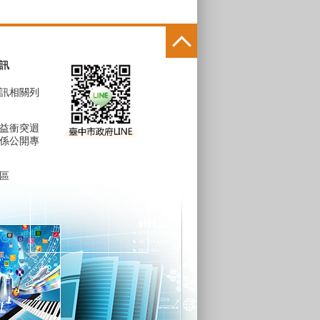
訊
訊相關列
益衝突迴
係公開專
區