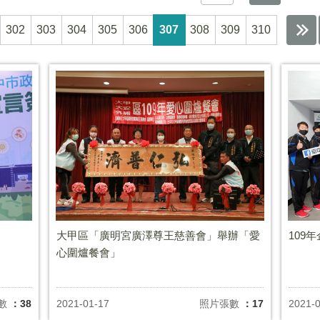
302
303
304
305
306
307
308
309
310
大甲區「廣明宮廣澤尊王慈善會」舉辦「愛
109
心圍爐餐會」
數
：38
2021-01-17
照片張數
：17
2021-