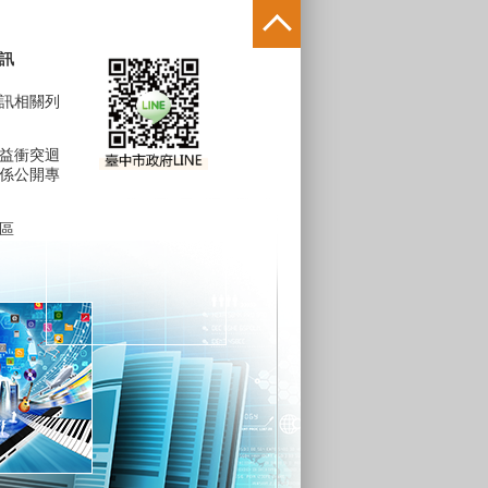
訊
訊相關列
益衝突迴
係公開專
區