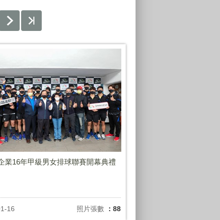
年企業16年甲級男女排球聯賽開幕典禮
01-16
照片張數
：88