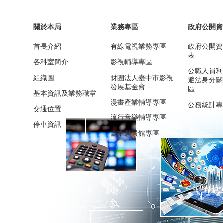
關於本局
業務專區
政府公開資
首長介紹
有線電視業務專區
政府公開資
表
各科室簡介
影視輔導專區
公職人員利
組織圖
財團法人臺中市影視
避法身分關
發展基金會
區
基本資訊及業務職掌
漫畫產業輔導專區
公務統計專
交通位置
流行音樂輔導專區
停車資訊
臺中願景館專區