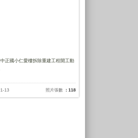
區中正國小仁愛樓拆除重建工程開工動
禮
01-13
照片張數
：118