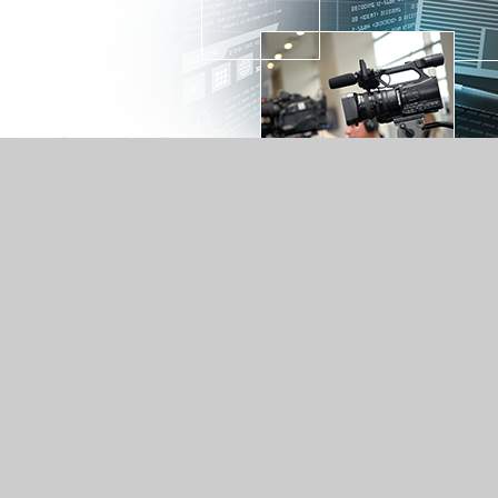
政策
停車資訊
交通位置
9號文心樓8樓
、15300、15400
【各科室聯絡方式】
10927303
-17:00
x、Edge等瀏覽器瀏覽