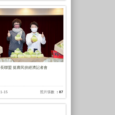
長聯盟 挺農民拚經濟記者會
01-15
照片張數
：87