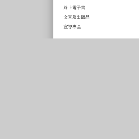
線上電子書
文宣及出版品
宣導專區
資訊開放宣告
隱私權宣告及資訊安全
地址：407610臺中市西屯區臺灣大道3段9
電話：(04)2228-9111分機15100、15200
傳真：(04)2223-0230 統一編號
：
服務時間：上午8:00-12:00‧下午13:00
彈性上下班時間：8:00-8:30‧17:00-17:30
請使用IE(第9版以上)或Chrome、FireFo