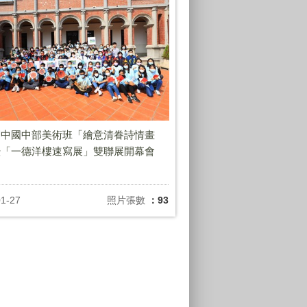
高中國中部美術班「繪意清眷詩情畫
暨「一德洋樓速寫展」雙聯展開幕會
01-27
照片張數
：93