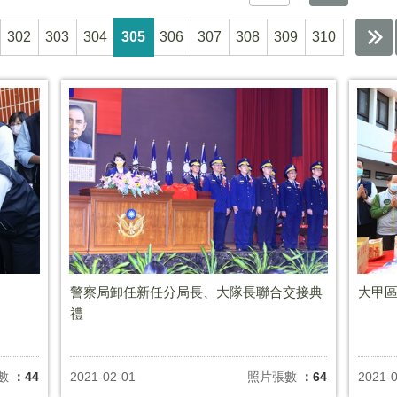
302
303
304
305
306
307
308
309
310
警察局卸任新任分局長、大隊長聯合交接典
大甲
禮
數
：44
2021-02-01
照片張數
：64
2021-