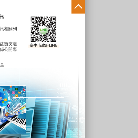
訊
訊相關列
益衝突迴
係公開專
區