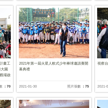
善計畫工
2021年第一屆火星人軟式少年棒球邀請賽開
視察
興大園
幕典禮
遊戲場啟
數
：70
2021-01-30
照片張數
：75
2021-