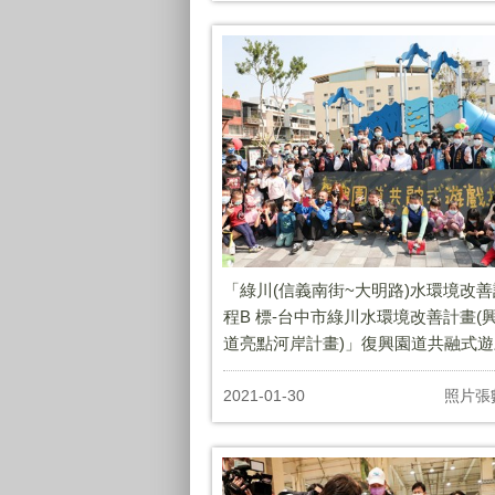
「綠川(信義南街~大明路)水環境改
程B 標-台中市綠川水環境改善計畫(
道亮點河岸計畫)」復興園道共融式
用典禮
2021-01-30
照片張