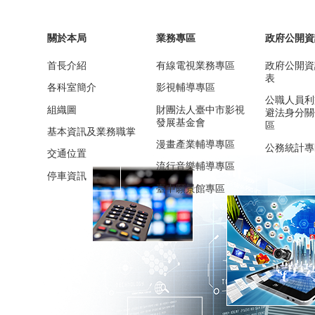
關於本局
業務專區
政府公開資
首長介紹
有線電視業務專區
政府公開資
表
各科室簡介
影視輔導專區
公職人員利
組織圖
財團法人臺中市影視
避法身分關
發展基金會
區
基本資訊及業務職掌
漫畫產業輔導專區
公務統計專
交通位置
流行音樂輔導專區
停車資訊
臺中願景館專區