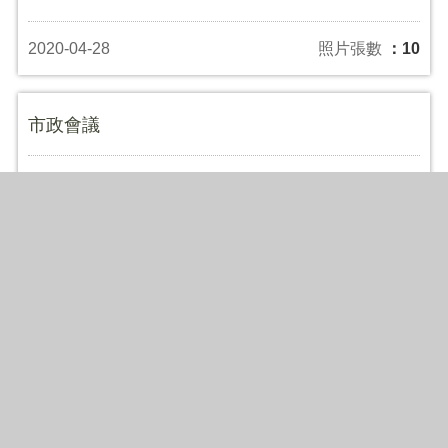
2020-04-28
照片張數
：10
市政會議
2020-04-28
照片張數
：9
市長帶隊稽查錢櫃KTV
2020-04-27
照片張數
：62
荷蘭貿易暨投資辦事處向台中市防疫前線醫護人
員致敬贈花儀式