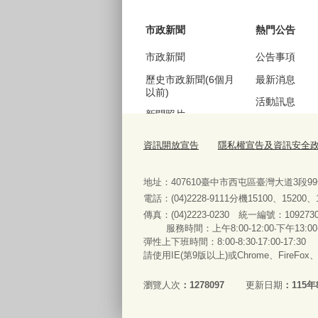
市政新聞
熱門公告
市政新聞
公告事項
歷史市政新聞(6個月
最新消息
以前)
活動訊息
新聞照片
機關徵才
歷史新聞照片(6個月
資訊開放宣告
隱私權宣告及資訊安全
公聽會訊息
以前)
採購資訊
地址：407610臺中市西屯區臺灣大道3段9
電話：(04)2228-9111分機15100、15200
傳真：(04)2223-0230 統一編號
：
服務時間：上午8:00-12:00‧下午13:00
便民服務
彈性上下班時間：8:00-8:30‧17:00-17:30
請使用IE(第9版以上)或Chrome、FireFo
法規查詢
表單下載與申辦
瀏覽人次
1278097
更新日期
115年
常見問答