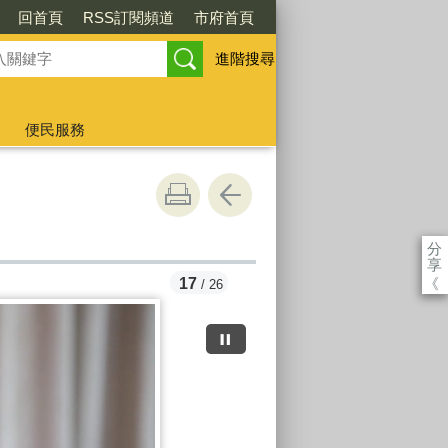
回首頁
RSS訂閱頻道
市府首頁
進階搜尋
便民服務
分
享
《
17
/ 26