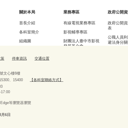
關於本局
業務專區
政府公開資
首長介紹
有線電視業務專區
政府公開資
表
各科室簡介
影視輔導專區
公職人員利
組織圖
財團法人臺中市影視
避法身分關
發展基金會
區
基本資訊及業務職掌
漫畫產業輔導專區
公務統計專
政策
停車資訊
交通位置
交通位置
流行音樂輔導專區
停車資訊
臺中願景館專區
9號文心樓8樓
、15300、15400
【各科室聯絡方式】
10927303
-17:00
x、Edge等瀏覽器瀏覽
8月6日