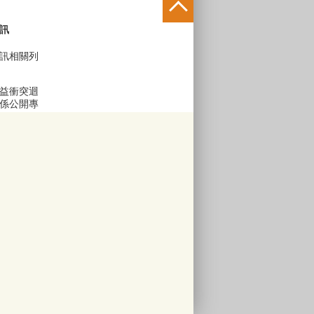
訊
訊相關列
益衝突迴
係公開專
區