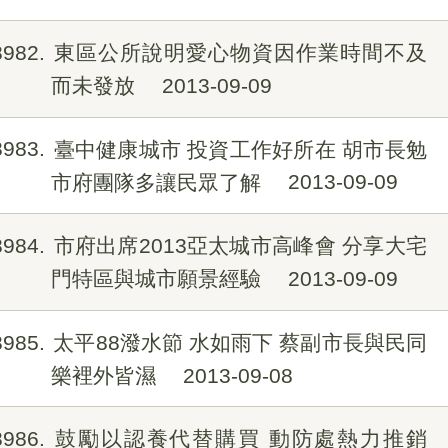
8982
東區公所說明愛心物資因作業時間不及
而未發放
2013-09-09
8983
臺中健康城市 投資工作好所在 胡市長勉
市府團隊多讓民眾了解
2013-09-09
8984
市府出席2013亞太城市高峰會 分享大宅
門特區與城市願景經驗
2013-09-09
8985
太平88潑水節 水如雨下 蔡副市長與民同
樂裡外皆濕
2013-09-08
8986
鼓勵以認養代替購買 動防處熱力推銷