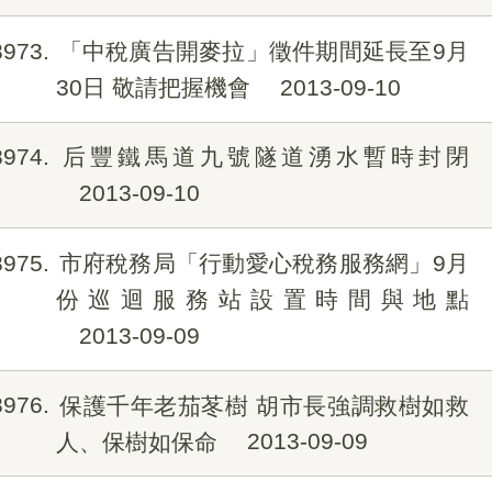
8973
「中稅廣告開麥拉」徵件期間延長至9月
30日 敬請把握機會
2013-09-10
8974
后豐鐵馬道九號隧道湧水暫時封閉
2013-09-10
8975
市府稅務局「行動愛心稅務服務網」9月
份巡迴服務站設置時間與地點
2013-09-09
8976
保護千年老茄苳樹 胡市長強調救樹如救
人、保樹如保命
2013-09-09