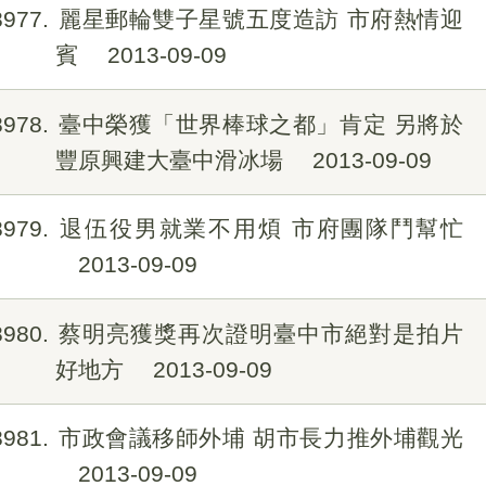
8977
麗星郵輪雙子星號五度造訪 市府熱情迎
賓
2013-09-09
8978
臺中榮獲「世界棒球之都」肯定 另將於
豐原興建大臺中滑冰場
2013-09-09
8979
退伍役男就業不用煩 市府團隊鬥幫忙
2013-09-09
8980
蔡明亮獲獎再次證明臺中市絕對是拍片
好地方
2013-09-09
8981
市政會議移師外埔 胡市長力推外埔觀光
2013-09-09