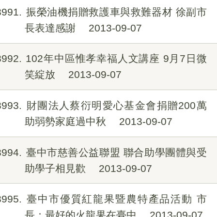
8991
振榮油機捐贈救護車與救難器材 徐副市
長表達感謝
2013-09-07
8992
102年中區惟孝幸福人文講座 9月7日微
笑綻放
2013-09-07
8993
財團法人蔡衍明愛心基金會捐贈200萬
助弱勢家庭過中秋
2013-09-07
8994
臺中市慈善公益聯盟 聯合助學團體與受
助學子相見歡
2013-09-07
8995
臺中市優質紅龍果暨農特產品活動 市
長：最好的火龍果在臺中
2013-09-07