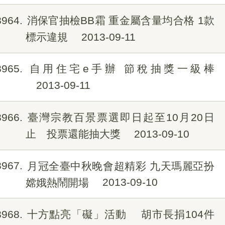
8964
消保官抽檢BB霜 重金屬含量均合格 1款
標示違規
2013-09-11
8965
自用住宅e手辦 節稅抽獎一級棒
2013-09-11
8966
臺灣宗教百景票選即日起至10月20日
止 投票還能抽大獎
2013-09-10
8967
月冠全臺中秋晚會超精彩 九天瑪麗亞扮
嫦娥熱鬧開場
2013-09-10
8968
十方點亮「礙」活動 胡市長捐104件