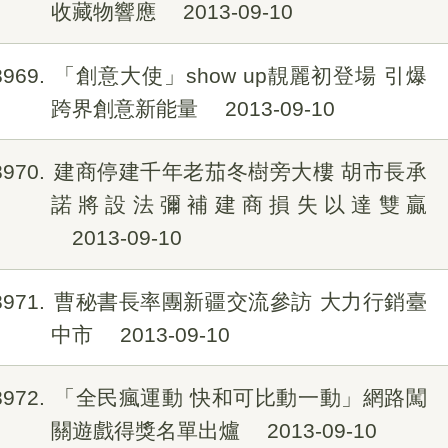
收藏物響應
2013-09-10
8969
「創意大使」show up靚麗初登場 引爆
跨界創意新能量
2013-09-10
8970
建商停建千年老茄冬樹旁大樓 胡市長承
諾將設法彌補建商損失以達雙贏
2013-09-10
8971
曹秘書長率團新疆交流參訪 大力行銷臺
中市
2013-09-10
8972
「全民瘋運動 快和可比動一動」網路闖
關遊戲得獎名單出爐
2013-09-10