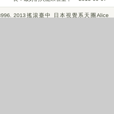
8996
2013搖滾臺中 日本視覺系天團Alice
Nine圓滿戶外劇場壓軸唱
2013-09-07
8997
全國古蹟日 市府文化局帶領民眾欣賞古
蹟、遺址
2013-09-07
8998
市府「徵鮮卓越」就博會 2,500位求職
者參加 平均享1.8個工作機會
2013-09-07
8999
市府建設局即日起至9月30日 招募「報
馬仔」志工
2013-09-06