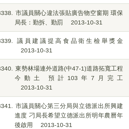
8338
市議員關心違法張貼廣告物空窗期 環保
局長：勤拆、勤罰
2013-10-31
8339
議員建議提高食品衛生檢舉獎金
2013-10-31
8340
東勢林場連外道路(中47-1)道路拓寬工程
今動土 預計103年7月完工
2013-10-31
8341
市議員關心第三分局與立德派出所興建
進度 刁局長希望立德派出所明年農曆年
後啟用
2013-10-31