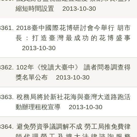
縮短時間設置
2013-10-30
8361
2018臺中國際花博研討會今舉行 胡市
長：打造臺灣最成功的花博盛事
2013-10-30
8362
102年《悅讀大臺中》 讀者問卷調查得
獎名單公布
2013-10-30
8363
稅務局將於新社花海與臺灣大道路跑活
動辦理租稅宣導
2013-10-30
8364
避免勞資爭議調解不成 勞工局推免費律
師代理勞工及擴大法律諮詢服務