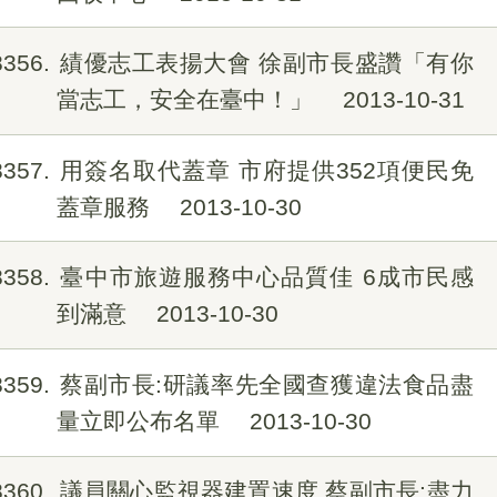
8356
績優志工表揚大會 徐副市長盛讚「有你
當志工，安全在臺中！」
2013-10-31
8357
用簽名取代蓋章 市府提供352項便民免
蓋章服務
2013-10-30
8358
臺中市旅遊服務中心品質佳 6成市民感
到滿意
2013-10-30
8359
蔡副市長:研議率先全國查獲違法食品盡
量立即公布名單
2013-10-30
8360
議員關心監視器建置速度 蔡副市長:盡力