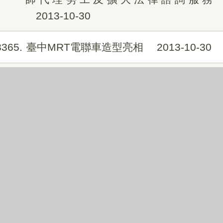
2013-10-30
8365
臺中MRT電聯車造型亮相
2013-10-30
8366
市議員關心警察過勞 建議警察局保障警
察工時
2013-10-30
8367
中部地區年底前最後一場大型就業博覽
會 求職民眾請把握
2013-10-30
8368
市議員關心稽查人力不足 蔡副市長：未
來將會適度成長
2013-10-30
8369
2013山東周-兩岸新興產業合作論壇臺中