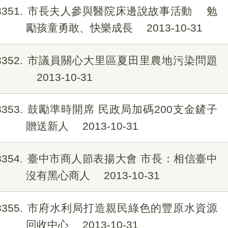
8351
市長夫人參與醫院床邊說故事活動 勉
勵孩童勇敢、快樂成長
2013-10-31
8352
市議員關心大里區夏田里農地污染問題
2013-10-31
8353
鼓勵準時開席 民政局加碼200支金鏟子
贈送新人
2013-10-31
8354
臺中市商人節表揚大會 市長：相信臺中
沒有黑心商人
2013-10-31
8355
市府水利局打造親民綠色的豐原水資源
回收中心
2013-10-31