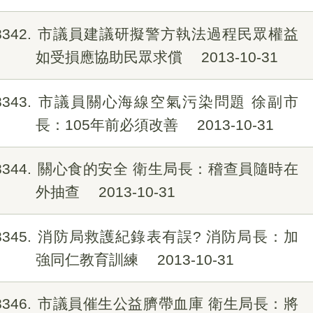
8342
市議員建議研擬警方執法過程民眾權益
如受損應協助民眾求償
2013-10-31
8343
市議員關心海線空氣污染問題 徐副市
長：105年前必須改善
2013-10-31
8344
關心食的安全 衛生局長：稽查員隨時在
外抽查
2013-10-31
8345
消防局救護紀錄表有誤? 消防局長：加
強同仁教育訓練
2013-10-31
8346
市議員催生公益臍帶血庫 衛生局長：將