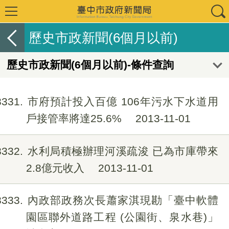
歷史市政新聞(6個月以前)
歷史市政新聞(6個月以前)-條件查詢
8331
市府預計投入百億 106年污水下水道用
戶接管率將達25.6%
2013-11-01
8332
水利局積極辦理河溪疏浚 已為市庫帶來
2.8億元收入
2013-11-01
8333
內政部政務次長蕭家淇現勘「臺中軟體
園區聯外道路工程 (公園街、泉水巷)」